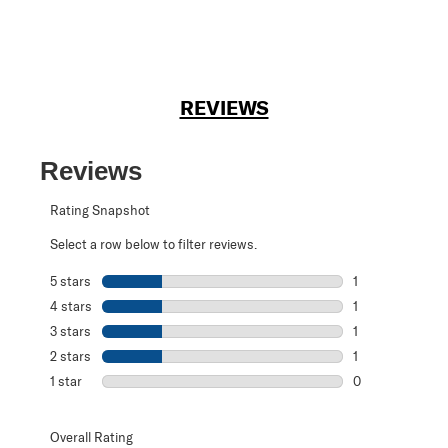
REVIEWS
Reviews
Rating Snapshot
Select a row below to filter reviews.
5 stars
stars
1
1 review with 5 s
4 stars
stars
1
1 review with 4 
3 stars
stars
1
1 review with 3 s
2 stars
stars
1
1 review with 2 s
1 star
stars
0
0 reviews with 1 
Overall Rating