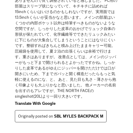
ありませんので良く調整されていると感じました。 PC用の
部屋はスリーブ状になっていて、キチキチに詰めれば
15inchくらいはいけるのかもしれないですが、実用面では
13.5inchくらいが妥当かなと思います。 メインの部屋はい
くつかの内部ポケット以外は特筆すべきものがないような
空間ですが、しっかりした皮革のおかげでリュック自体の
形状が保たれていて、化学繊維等でできたリュックみたい
に下にものが大集合してしまうということにはなりにくい
です。整頓すればきちんと積み上げたままキャリー可能。
圧縮袋を使用して、夏２泊の出張くらいは余裕で行けま
す。重さはありますが。 改善点としては、メインのジッパ
ーがもっと下まで開けられるとよかったですかね。しっか
りした皮革であるがゆえにジッパーを開けただけでは口が
開きにいため、下までガバッと開く構造だったらもっと気
軽に使えるのにな、と。 あと、見た目も丸さ・薄さから抱
く印象よりも大ぶりかなと思いました。 他メーカーの名前
を出すのもアレですが、THE NORTH FACEの
singleshot(20L)より一回り大きいです。
Translate With Google
Originally posted on
SBL MYLES BACKPACK M