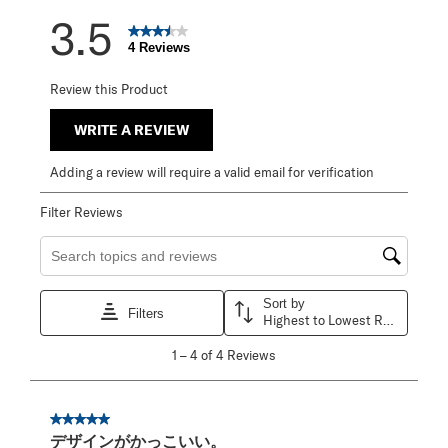
3.5
4 Reviews
Review this Product
WRITE A REVIEW
Adding a review will require a valid email for verification
Filter Reviews
Search topics and reviews search region
Sort by
Filters
Highest to Lowest Rating
1
1
–
4 of 4
Reviews
to
4
of
4
5 out of 5 stars.
Reviews
デザインがかっこいい。