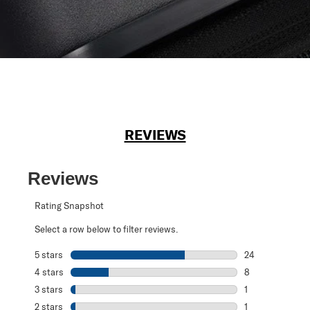
REVIEWS
Reviews
Rating Snapshot
Select a row below to filter reviews.
5 stars
stars
24
24 reviews with 
4 stars
stars
8
8 reviews with 4
3 stars
stars
1
1 review with 3 s
2 stars
stars
1