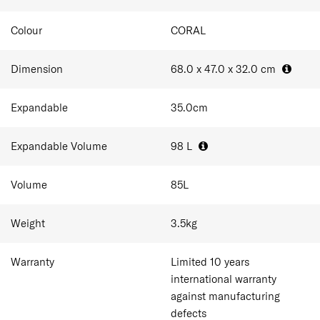
Colour
CORAL
Dimension
68.0 x 47.0 x 32.0
cm
Expandable
35.0
cm
Expandable Volume
98
L
Volume
85
L
Weight
3.5
kg
Warranty
Limited 10 years
international warranty
against manufacturing
defects