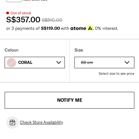
Out of stock
S$357.00
S$510.00
or 3 payments of
S$119.00
with
, 0% interest.
Colour:
Size:
68 cm
CORAL
Select size to see price
NOTIFY ME
Check Store Availability