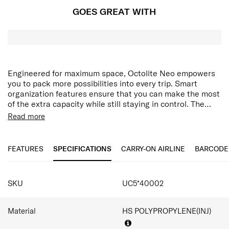
GOES GREAT WITH
Engineered for maximum space, Octolite Neo empowers
you to pack more possibilities into every trip. Smart
organization features ensure that you can make the most
of the extra capacity while still staying in control. The
range is also constructed with durable polypropylene
Read more
material for resilience. All this functionality is paired with
a minimal, modern aesthetic that fuses glossy highlights
with a textured surface to create a collection that lets
FEATURES
SPECIFICATIONS
CARRY-ON AIRLINE
BARCODE
you enjoy travel to the fullest.
SPECIFICATIONS
SKU
UC5*40002
Material
HS POLYPROPYLENE(INJ)